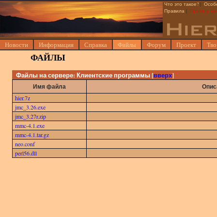
Что это такое?
|
Особ
Правила
|
Проекту тр
Новости
Информация
Справка
Файлы
Форум
Проект
Тво
ФАЙЛЫ
Файлы на сервере:
Клиентские программы
[
вверх
]
Имя файла
Опис
hier.7z
jmc_3.26.exe
jmc_3.27r.zip
mmc-4.1.exe
mmc-4.1.tar.gz
neo.conf
perl56.dll