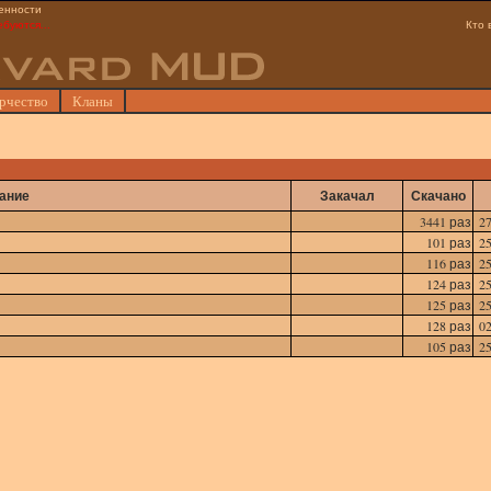
енности
ебуются...
Кто 
рчество
Кланы
ание
Закачал
Скачано
3441 раз
27
101 раз
25
116 раз
25
124 раз
25
125 раз
25
128 раз
02
105 раз
25