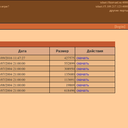
telnet://hiervard.ru:4000
в игре?
telnet://5.189.217.123:4000
другие порты
[
login
]
Дата
Размер
Действия
/09/2016 11:47:27
427575
скачать
/07/2004 21:00:00
552899
скачать
/07/2004 21:00:00
308950
скачать
/07/2004 21:00:00
135680
скачать
/07/2004 21:00:00
113691
скачать
/08/2004 21:00:00
19869
скачать
/07/2004 21:00:00
618496
скачать