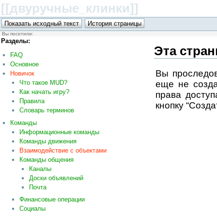
[[двуручные_клинки
]]
Вы посетили:
Разделы:
Эта стран
FAQ
Основное
Вы проследов
Новичок
еще не созд
Что такое MUD?
Как начать игру?
права доступ
Правила
кнопку “Созда
Словарь терминов
Команды
Информационные команды
Команды движения
Взаимодействие с объектами
Команды общения
Каналы
Доски объявлений
Почта
Финансовые операции
Социалы