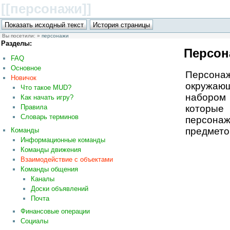
[[персонажи
]]
Вы посетили:
»
персонажи
Разделы:
Персон
FAQ
Основное
Персон
Новичок
окружающ
Что такое MUD?
наборо
Как начать игру?
Правила
которы
Словарь терминов
персонаж
предмето
Команды
Информационные команды
Команды движения
Взаимодействие с объектами
Команды общения
Каналы
Доски объявлений
Почта
Финансовые операции
Социалы