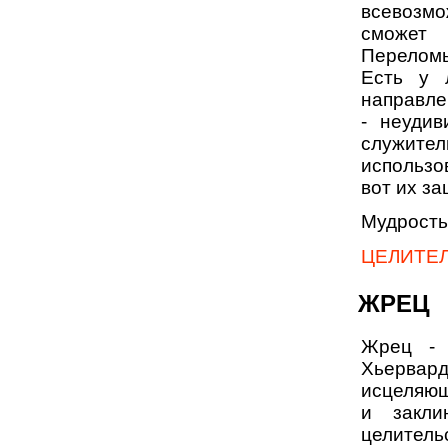
всевозмо
сможет 
Переломы
Есть у 
направле
- неудив
служит
использо
вот их за
Мудрость
ЦЕЛИТЕ
ЖРЕЦ
Жрец - 
Хьерва
исцеляющ
и закли
целите