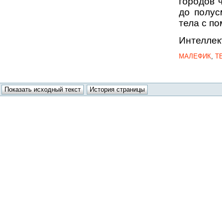
городов ч
до полус
тела с п
Интеллек
МАЛЕФИК
,
Т