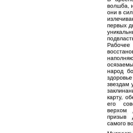
волшба, 
они в си
излечива
первых д
уникальн
подвласт
Рабоче
восста
наполня
осязаем
народ бо
здоровье
звездам 
заклинан
карту, о
его сов
верхом 
призыв д
самого в