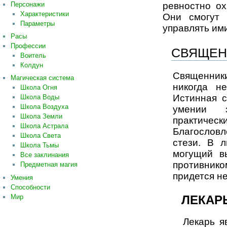
Персонажи
ревностно ох
Характеристики
Они смогут
Параметры
управлять ими
Расы
Профессии
СВЯЩЕН
Воитель
Колдун
Священники
Магическая система
никогда н
Школа Огня
Истинная с
Школа Воды
Школа Воздуха
умении з
Школа Земли
практиче
Школа Астрала
Благословл
Школа Света
стези. В 
Школа Тьмы
могущий в
Все заклинания
противник
Предметная магия
придется н
Умения
Способности
ЛЕКАР
Мир
Лекарь я