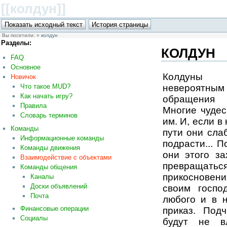
[[колдун
]]
Вы посетили:
»
колдун
Разделы:
КОЛДУН
FAQ
Основное
Колдуны
Новичок
невероятным
Что такое MUD?
Как начать игру?
обращения
Правила
Многие чудес
Словарь терминов
им. И, если в
Команды
пути они сла
Информационные команды
подрасти... П
Команды движения
они этого з
Взаимодействие с объектами
превращат
Команды общения
прикосновени
Каналы
Доски объявлений
своим госпо
Почта
любого и в 
Финансовые операции
приказ. Под
Социалы
будут не в