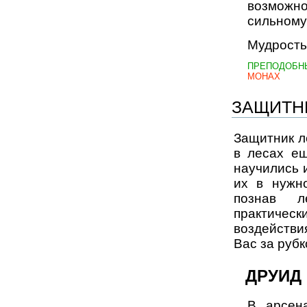
возможн
сильному 
Мудрость
ПРЕПОДОБН
МОНАХ
ЗАЩИТН
Защитник л
в лесах е
научились 
их в нужн
познав л
практиче
воздействия
Вас за руб
ДРУИД
В арсен