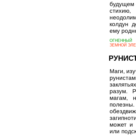
будущем 
стихию,
неодоли
колдун д
ему родн
ОГНЕННЫЙ 
ЗЕМНОЙ ЭЛ
РУНИС
Маги, из
руниста
заклять
разум. 
магам, 
полезны.
обездви
загипноти
может и 
или подс