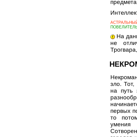
предмета
Интеллек
АСТРАЛЬН
ПОВЕЛИТЕЛЬ
На дан
не отли
Трогвара,
НЕКРО
Некроман
зло. Тот,
на путь 
разнообр
начинает
первых п
то пото
умения
Сотворе