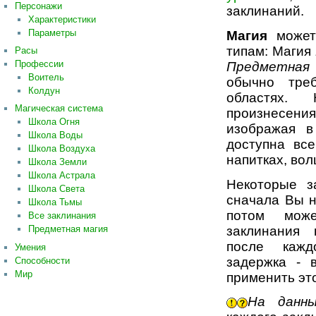
Персонажи
заклинаний.
Характеристики
Параметры
Магия
может 
типам: Магия
Расы
Профессии
Предметная
Воитель
обычно тре
Колдун
областях. 
Магическая система
произнесени
Школа Огня
изображая в
Школа Воды
доступна все
Школа Воздуха
напитках, вол
Школа Земли
Школа Астрала
Некоторые з
Школа Света
сначала Вы н
Школа Тьмы
потом може
Все заклинания
заклинания 
Предметная магия
после кажд
Умения
задержка - 
Способности
Мир
применить эт
На данн