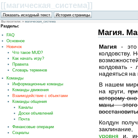
[[магическая_система
]]
Вы посетили:
»
магическая_система
Разделы:
Магия. Ма
FAQ
Основное
Магия
- это 
Новичок
колдовству. 
Что такое MUD?
Как начать игру?
возможносте
Правила
колдовать - 
Словарь терминов
надеяться на 
Команды
В нашем мире
Информационные команды
Команды движения
на круги,
при
Взаимодействие с объектами
которому оно
Команды общения
маны этого
Каналы
восстановить
Доски объявлений
Почта
Колдун получ
Финансовые операции
заклинание,
Социалы
уровня
и, ин