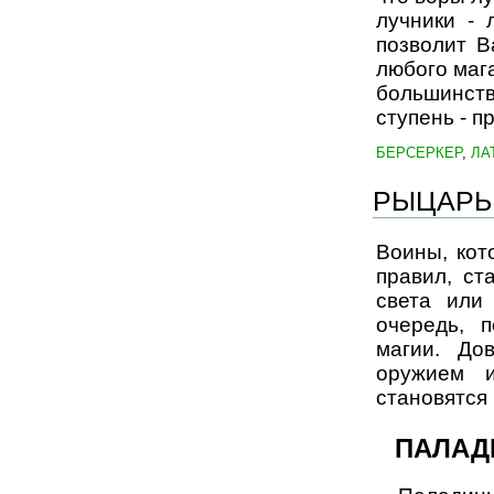
лучники - 
позволит В
любого мага
большинст
ступень - п
БЕРСЕРКЕР
,
ЛА
РЫЦАРЬ
Воины, кот
правил, ст
света или
очередь, 
магии. До
оружием 
становятся
ПАЛАД