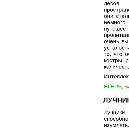
лесов,
простран
они стал
немного 
путешес
пропита
очень вы
усталости
то, что 
костры, 
количест
Интеллек
ЕГЕРЬ
,
Б
ЛУЧНИ
Лучник
способно
изумлят