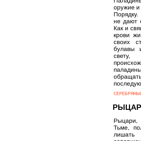
Паладин
оружие и
Порядку.
не дают 
Как и св
крови жи
своих с
булавы и
свету,
происхож
паладины
обращат
последую
СЕРЕБРЯНЫ
РЫЦАР
Рыцари,
Тьме, по
лишать