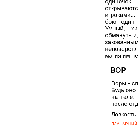
одиночек
открывают
игроками..
бою один 
Умный, хи
обмануть и,
закован
неповорот
магия им не
ВОР
Воры - сп
Будь оно 
на теле.
после отд
Ловкость 
ПЛАНАРНЫЙ