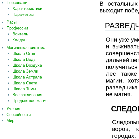
Персонажи
В остальных
Характеристики
выходит побе
Параметры
Расы
РАЗВЕД
Профессии
Воитель
Они уже ум
Колдун
и выживат
Магическая система
совершен
Школа Огня
дальнейшег
Школа Воды
Школа Воздуха
получиться
Школа Земли
Лес также
Школа Астрала
магии, хот
Школа Света
разведчика
Школа Тьмы
не магия.
Все заклинания
Предметная магия
СЛЕДО
Умения
Способности
Мир
Следопыт
воров, 
городах,