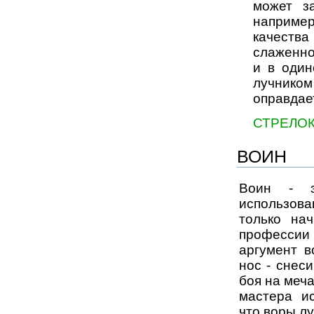
может за
наприме
качеств
слаженной
и в один
лучником
оправдае
СТРЕЛО
ВОИН
Воин - э
использова
только на
профессии
аргумент в
нос - снес
боя на мечах
мастера и
что воры л