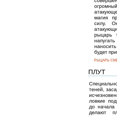
соверше
огромный
атакующ
магия п
силу. О
атакующ
рыцарь 
напугат
наносить
будет при
РЫЦАРЬ СМ
ПЛУТ
Специальн
теней, зас
исчезнове
ловкие под
до начала 
делают п