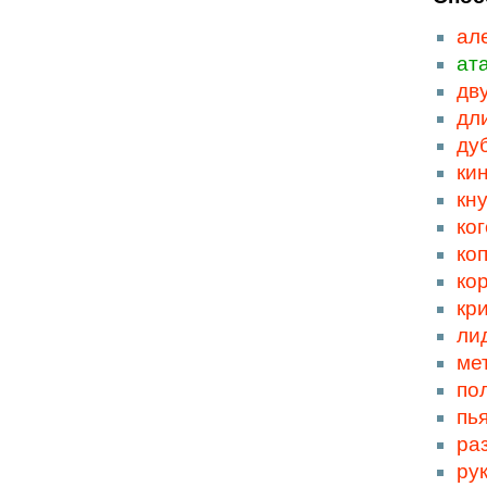
ал
ат
дв
дл
ду
ки
кн
ког
ко
ко
кр
ли
ме
по
пь
ра
ру