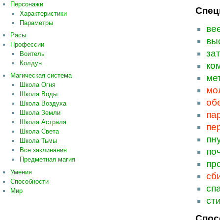
Персонажи
Спец
Характеристики
Параметры
ве
Расы
вы
Профессии
за
Воитель
Колдун
ко
Магическая система
ме
Школа Огня
мо
Школа Воды
об
Школа Воздуха
Школа Земли
па
Школа Астрала
пе
Школа Света
пн
Школа Тьмы
по
Все заклинания
Предметная магия
пр
Умения
сб
Способности
сп
Мир
ст
Спос