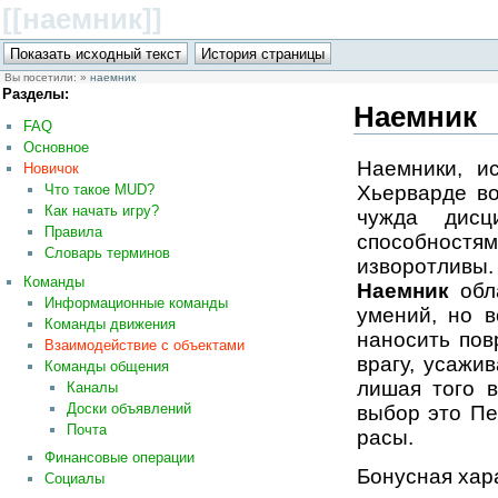
[[наемник
]]
Вы посетили:
»
наемник
Разделы:
Наемник
FAQ
Основное
Наемники, и
Новичок
Хьерварде во
Что такое MUD?
Как начать игру?
чужда дисц
Правила
способностя
Словарь терминов
изворотливы.
Команды
Наемник
обл
Информационные команды
умений, но в
Команды движения
наносить пов
Взаимодействие с объектами
врагу, усажи
Команды общения
лишая того 
Каналы
Доски объявлений
выбор это Пе
Почта
расы.
Финансовые операции
Бонусная хар
Социалы