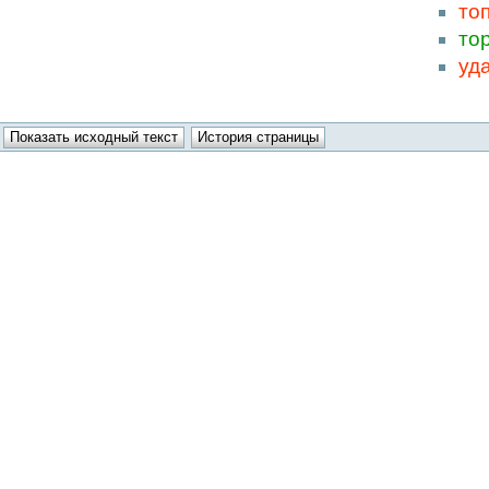
то
то
уд