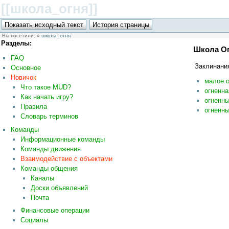
[[школа_огня
]]
Вы посетили:
»
школа_огня
Разделы:
Школа О
FAQ
Заклинани
Основное
Новичок
малое о
Что такое MUD?
огненна
Как начать игру?
огненны
Правила
огненн
Словарь терминов
Команды
Информационные команды
Команды движения
Взаимодействие с объектами
Команды общения
Каналы
Доски объявлений
Почта
Финансовые операции
Социалы