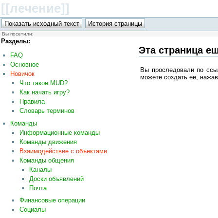
[[лечение
]]
Вы посетили:
Разделы:
Эта страница ещ
FAQ
Основное
Вы проследовали по ссы
Новичок
можете создать ее, нажав
Что такое MUD?
Как начать игру?
Правила
Словарь терминов
Команды
Информационные команды
Команды движения
Взаимодействие с объектами
Команды общения
Каналы
Доски объявлений
Почта
Финансовые операции
Социалы