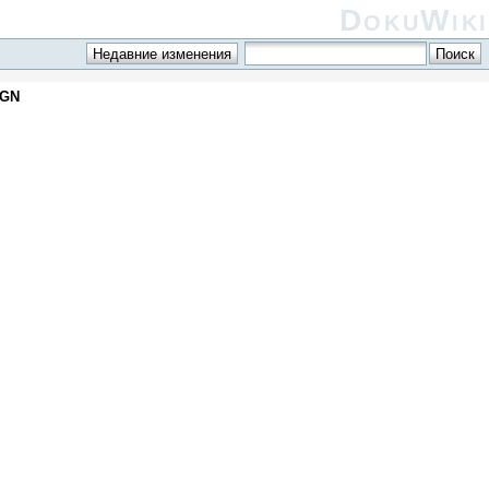
DokuWiki
IGN