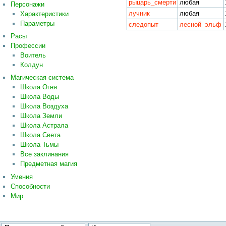
рыцарь_смерти
любая
Персонажи
лучник
любая
Характеристики
Параметры
следопыт
лесной_эльф
Расы
Профессии
Воитель
Колдун
Магическая система
Школа Огня
Школа Воды
Школа Воздуха
Школа Земли
Школа Астрала
Школа Света
Школа Тьмы
Все заклинания
Предметная магия
Умения
Способности
Мир