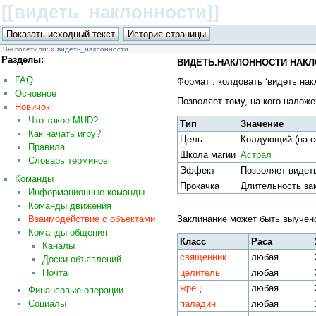
[[видеть_наклонности
]]
Вы посетили:
»
видеть_наклонности
Разделы:
ВИДЕТЬ.НАКЛОННОСТИ НАКЛ
FAQ
Формат : колдовать ‘видеть нак
Основное
Позволяет тому, на кого налож
Новичок
Что такое MUD?
Тип
Значение
Как начать игру?
Цель
Колдующий (на с
Правила
Школа магии
Астрал
Словарь терминов
Эффект
Позволяет видет
Команды
Прокачка
Длительность за
Информационные команды
Команды движения
Взаимодействие с объектами
Заклинание может быть выуче
Команды общения
Класс
Раса
Каналы
священник
любая
Доски объявлений
целитель
любая
Почта
жрец
любая
Финансовые операции
паладин
любая
Социалы