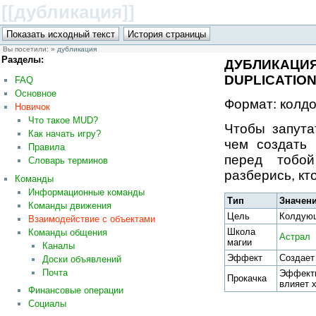
[[дубликация
]]
Вы посетили:
»
дубликация
Разделы:
ДУБЛИКАЦ
DUPLICATIO
FAQ
Основное
Формат: колдо
Новичок
Что такое MUD?
Чтобы запута
Как начать игру?
чем создать 
Правила
перед тобой
Словарь терминов
разберись, кт
Команды
Информационные команды
Тип
Значен
Команды движения
Цель
Колдующ
Взаимодействие с объектами
Школа
Команды общения
Астрал
магии
Каналы
Эффект
Создает
Доски объявлений
Почта
Эффект
Прокачка
влияет 
Финансовые операции
Социалы