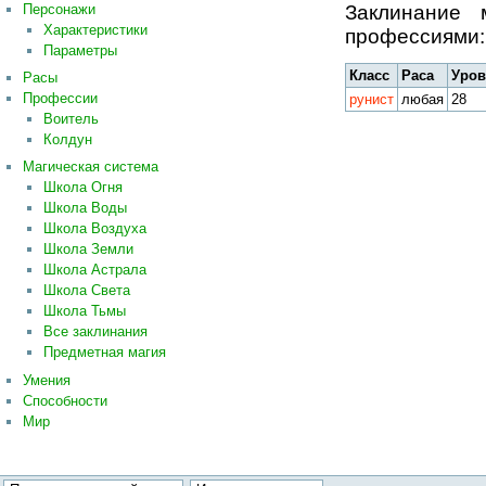
Персонажи
Заклинание
Характеристики
профессиями:
Параметры
Класс
Раса
Уров
Расы
Профессии
рунист
любая
28
Воитель
Колдун
Магическая система
Школа Огня
Школа Воды
Школа Воздуха
Школа Земли
Школа Астрала
Школа Света
Школа Тьмы
Все заклинания
Предметная магия
Умения
Способности
Мир