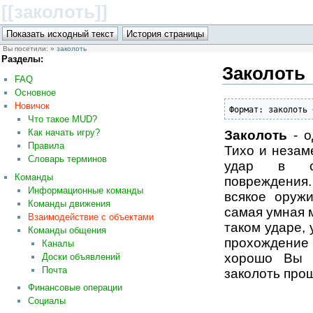
[[заколоть
]]
Вы посетили:
»
заколоть
Разделы:
Заколоть
FAQ
Основное
Новичок
Формат: заколоть 
Что такое MUD?
Как начать игру?
Заколоть
- о
Правила
Тихо и незам
Словарь терминов
удар в сп
Команды
повреждения.
Информационные команды
всякое оружи
Команды движения
самая умная 
Взаимодействие с объектами
таком ударе,
Команды общения
прохождение 
Каналы
хорошо Вы 
Доски объявлений
Почта
заколоть прощ
Финансовые операции
Социалы