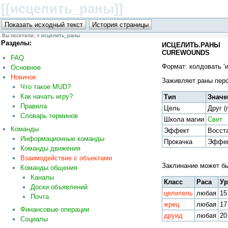
[[исцелить_раны
]]
Вы посетили:
»
исцелить_раны
Разделы:
ИСЦЕЛИТЬ.РАНЫ 
CUREWOUNDS
FAQ
Формат: колдовать ‘
Основное
Новичок
Заживляет раны пер
Что такое MUD?
Как начать игру?
Тип
Значе
Правила
Цель
Друг (
Словарь терминов
Школа магии
Свет
Команды
Эффект
Восст
Информационные команды
Прокачка
Эффек
Команды движения
Взаимодействие с объектами
Заклинание может б
Команды общения
Каналы
Класс
Раса
Ур
Доски объявлений
целитель
любая
15
Почта
жрец
любая
17
Финансовые операции
друид
любая
20
Социалы