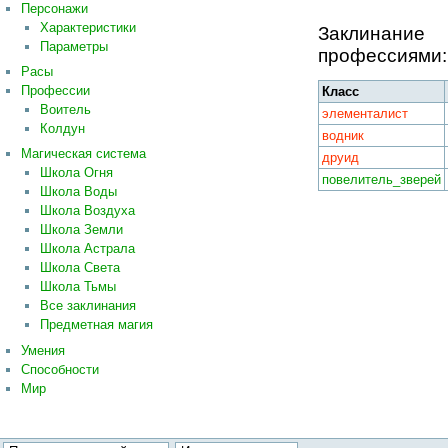
Персонажи
Характеристики
Заклинани
Параметры
профессиями:
Расы
Профессии
Класс
Воитель
элементалист
Колдун
водник
Магическая система
друид
Школа Огня
повелитель_зверей
Школа Воды
Школа Воздуха
Школа Земли
Школа Астрала
Школа Света
Школа Тьмы
Все заклинания
Предметная магия
Умения
Способности
Мир