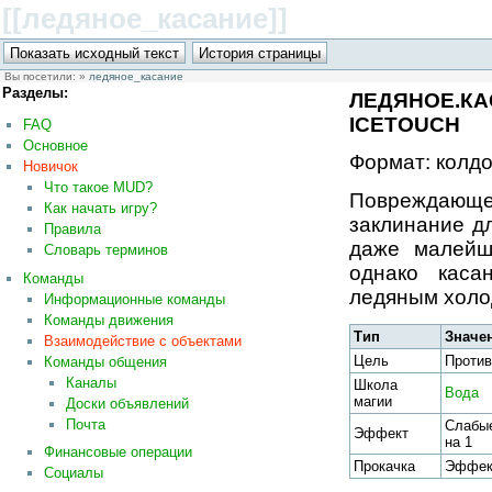
[[ледяное_касание
]]
Вы посетили:
»
ледяное_касание
Разделы:
ЛЕДЯНОЕ.КА
ICETOUCH
FAQ
Основное
Формат: колдо
Новичок
Что такое MUD?
Повреждающ
Как начать игру?
заклинание д
Правила
даже малейш
Словарь терминов
однако каса
Команды
ледяным холо
Информационные команды
Команды движения
Тип
Значе
Взаимодействие с объектами
Цель
Против
Команды общения
Каналы
Школа
Вода
магии
Доски объявлений
Почта
Слабые
Эффект
на 1
Финансовые операции
Прокачка
Эффект
Социалы