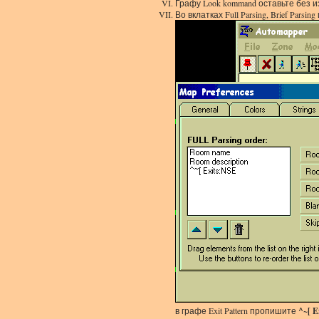
Графу Look kommand оставьте без 
Во вклатках Full Parsing, Brief Parsi
в графе Exit Pattern пропишите
^~[ E