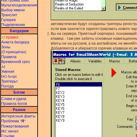
Настройка zmud
Мультиподключения
Выбор имени
Транслит
Галерея
автоматически будут созданны триггеры регистр
Подключение
если вам захочется зарегестрировать нового чара 
Билдерам
Вы на сервере. Приятный сюрпириз: понажимайте
13 правил
клавиш - там уже забиты основные навигационны
Анкета билдера
вбиты не на русском, а на английском, не меняй
Зоны
Добавляются и убираются горячие клавиши из м
[
О принципах
]
Правила
Временной срез
AI
Умения
DG-Script
Триггеры!
Погода
Богам
Слава и удача
Правила богов
Разное
Интересные факты
Проблема "
Я
"
Пожертвования
IRC канал
Ссылки