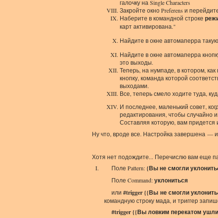
галочку на Single Characters
Закройте окно Preferens и перейдит
Наберите в командной строке
реж
карт активирована."
Найдите в окне автомаперра таку
Найдите в окне автомаперра кнопк
это выходы.
Теперь, на нумпаде, в котором, к
кнопку, команда которой соответс
выходами.
Все, теперь смело ходите туда, к
И последнее, маленький совет, ког
редактирования, чтобы случайно и
Составляя которую, вам придется 
Ну что, вроде все. Настройка завершена — и
Хотя нет подождите... Перечислю вам еще па
Поле Pattern:
{Вы не смогли уклонитьcя
Поле Command:
уклониться
или
#trigger {{Вы не смогли уклонить
командную строку мада, и триггер запиш
#trigger {{Вы ловким перекатом ушли 