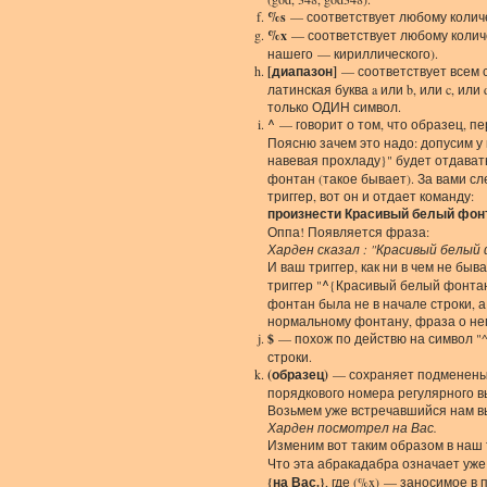
%s
— соответствует любому колич
%x
— соответствует любому количе
нашего — кириллического).
[диапазон]
— соответствует всем 
латинская буква a или b, или c, ил
только ОДИН символ.
^
— говорит о том, что образец, п
Поясню зачем это надо: допусим у
навевая прохладу}" будет отдават
фонтан (такое бывает). За вами сл
триггер, вот он и отдает команду:
произнести Красивый белый фонт
Оппа! Появляется фраза:
Харден сказал : "Красивый белый
И ваш триггер, как ни в чем не быв
триггер "
^
{Красивый белый фонтан 
фонтан была не в начале строки, а
нормальному фонтану, фраза о нем
$
— похож по действю на символ "^"
строки.
(образец)
— сохраняет подмененый
порядкового номера регулярного в
Возьмем уже встречавшийся нам 
Харден посмотрел на Вас.
Изменим вот таким образом в наш 
Что эта абракадабра означает уже
{на Вас.}
, где (%x) — заносимое 