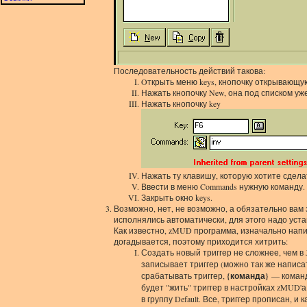
Последовательность действий такова:
Oткрыть меню keys, кнопочку открывающу
Нажать кнопочку New, она под списком у
Нажать кнопочку key
Нажать ту клавишу, которую хотите сделать
Ввести в меню Commands нужную команду.
Закрыть окно keys.
Возможно, нет, не возможно, а обязательно вам
исполнялись автоматически, для этого надо уста
Как известно, zMUD программа, изначально напис
догадывается, поэтому приходится хитрить:
Создать новый триггер не сложнее, чем в
записывает триггер (можно так же напис
срабатывать триггер,
{команда}
— команд
будет "жить" триггер в настройках zMUD'
в группу Default. Все, триггер прописан,