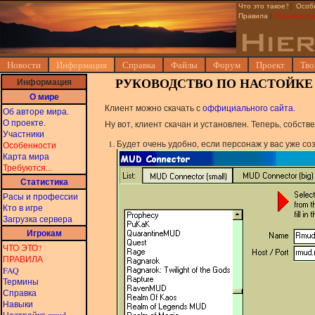
Что это такое?
|
Особ
Правила
|
Проекту тр
Новости
Информация
Справка
Файлы
Форум
Проект
Тво
Информация
РУКОВОДСТВО ПО НАСТОЙКЕ 
О мире
Клиент можно скачать с
оффициального сайта.
Об авторе мира.
О проекте.
Ну вот, клиент скачан и установлен. Теперь, собств
Участники
Будет очень удобно, если персонаж у вас уже соз
Особенности
Карта мира
Требуются...
Статистика
Расы и профессии
Кто в игре
Загрузка сервера
Игрокам
ЧТО ЭТО?
ПРАВИЛА
FAQ
Термины
Справка
Навыки