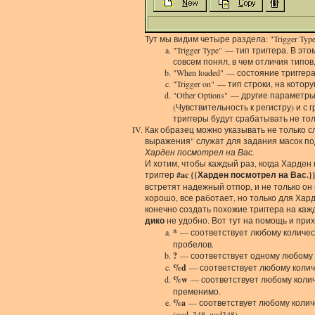
Тут мы видим четыре раздела: "Trigger Type", 
"Trigger Type" — тип триггера. В эт
совсем понял, в чем отличия типов,
"When loaded" — состояние триггер
"Trigger on" — тип строки, на котор
"Other Options" — другие параметр
(Чувствительность к регистру) и с г
триггеры будут срабатывать не тол
Как образец можно указывать не только с
выражения" служат для задания масок по
Харден посмотрел на Вас.
И хотим, чтобы каждый раз, когда Харден
триггер
#ac {{Харден посмотрел на Вас.}
встретят надежный отпор, и не только он 
хорошо, все работает, но только для Хар
конечно создать похожие триггера на кажд
дико
не удобно. Вот тут на помощь и при
*
— соответствует любому количест
пробелов.
?
— соответствует одному любому 
%d
— соответствует любому колич
%w
— соответствует любому количе
пременимо.
%a
— соответствует любому количе
(god, 348, god348).