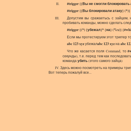
#trigger {{Вы не смогли блокировать 
#trigger {{Вы блокировали атаку} (*)
Допустим вы сражаетьсь с зайцем, 
пробивать команды, можно сделать след
#trigger {(*) {убежал}* {на} (%x)} {#wh
Если мы протестируем этот триггер то
abc 123 xyz
убежал
abc
123 xyz
на
abc 12
Что же касается поля Command, то
#w
секунды), т.е. перед тем как последова
команда
убить
(этого самого зайца)
Здесь можно посмотреть на примеры триг
Вот теперь пожалуй все...