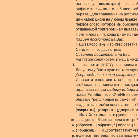
есть слову),
{посмотрел}
— наш обр
алфавите,
*
— ноль или более любы
образец для сравнения на русском,
или набор цифр на любом языке) 
первое слово, которое мы обозначи
отдаваемой триггером нам вызвать
Получилость, что когда к нам приде
Харден посмотрел на Вас.
Наш замороченый триггер ответит
Сигрлинн, что даст строку
Сигрлинн посмотрела на Вас.
мы тут же среагируем, и наша маск
~
— запретит zMUD'у воспринимать
Допустим у Вас в муде есть следую
Дверь ведет на север [закрыто]
И вы хотите поставить на "[закры
скобками, воспринимаются как диа
ограничивающий свободу выбора это
графе Verbatim, что я ОЧЕНЬ не ре
образце "регулярные выражения". 
квадратные скобки после этого не 
[закрыто~]} {открыть} {двери}
И м
забывайте только, что русские сл
~~
— употребляется, если вам треб
{образец 1 | образец 2 | образец 3 |..
{^образец}
—
НЕ
соответствует ук
Если все триггеры, что вам пока н