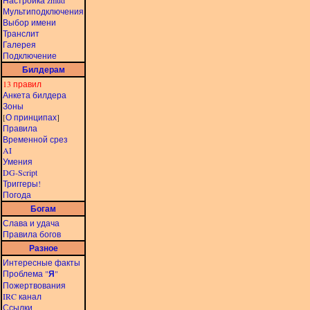
Настройка zmud
Мультиподключения
Выбор имени
Транслит
Галерея
Подключение
Билдерам
13 правил
Анкета билдера
Зоны
[
О принципах
]
Правила
Временной срез
AI
Умения
DG-Script
Триггеры!
Погода
Богам
Слава и удача
Правила богов
Разное
Интересные факты
Проблема "
Я
"
Пожертвования
IRC канал
Ссылки