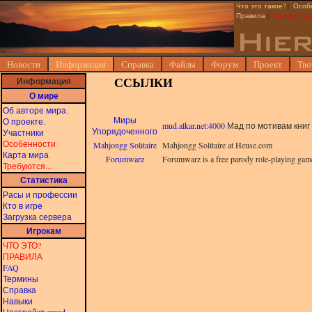
Что это такое?
|
Особ
Правила
|
Проекту тр
Новости
Информация
Справка
Файлы
Форум
Проект
Тво
Информация
ССЫЛКИ
О мире
Об авторе мира.
Миры
О проекте.
mud.alkar.net:4000
Мад по мотивам книг 
Упорядоченного
Участники
Особенности
Mahjongg Solitaire
Mahjongg Solitaire at Heuse.com
Карта мира
Forumwarz
Forumwarz is a free parody role-playing game 
Требуются...
Статистика
Расы и профессии
Кто в игре
Загрузка сервера
Игрокам
ЧТО ЭТО?
ПРАВИЛА
FAQ
Термины
Справка
Навыки