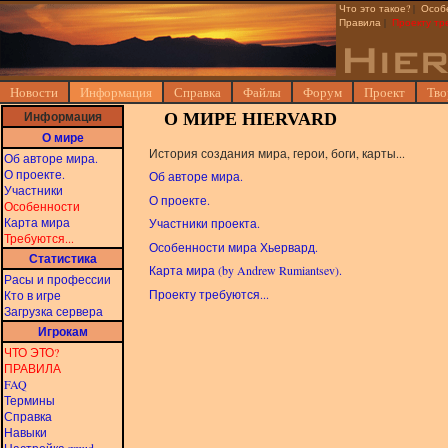
Что это такое?
|
Особ
Правила
|
Проекту тр
Новости
Информация
Справка
Файлы
Форум
Проект
Тво
Информация
О МИРЕ HIERVARD
О мире
История создания мира, герои, боги, карты...
Об авторе мира.
О проекте.
Об авторе мира.
Участники
О проекте.
Особенности
Карта мира
Участники проекта.
Требуются...
Особенности мира Хьервард.
Статистика
Карта мира (by Andrew Rumiantsev).
Расы и профессии
Проекту требуются...
Кто в игре
Загрузка сервера
Игрокам
ЧТО ЭТО?
ПРАВИЛА
FAQ
Термины
Справка
Навыки