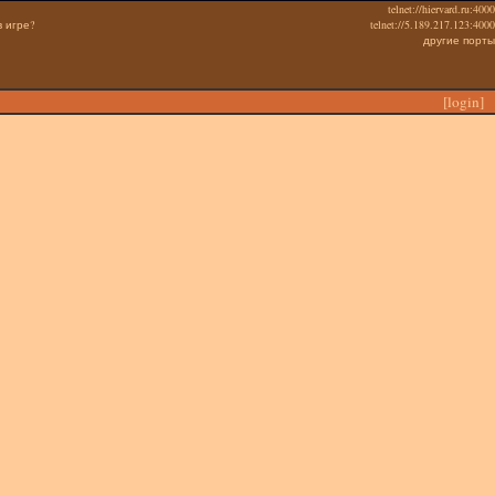
telnet://hiervard.ru:4000
в игре?
telnet://5.189.217.123:4000
другие порты
[
login
]