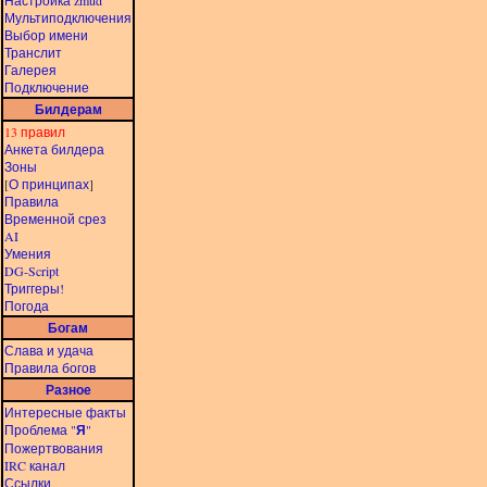
Настройка zmud
Мультиподключения
Выбор имени
Транслит
Галерея
Подключение
Билдерам
13 правил
Анкета билдера
Зоны
[
О принципах
]
Правила
Временной срез
AI
Умения
DG-Script
Триггеры!
Погода
Богам
Слава и удача
Правила богов
Разное
Интересные факты
Проблема "
Я
"
Пожертвования
IRC канал
Ссылки