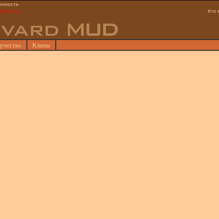
енности
ебуются...
Кто 
рчество
Кланы