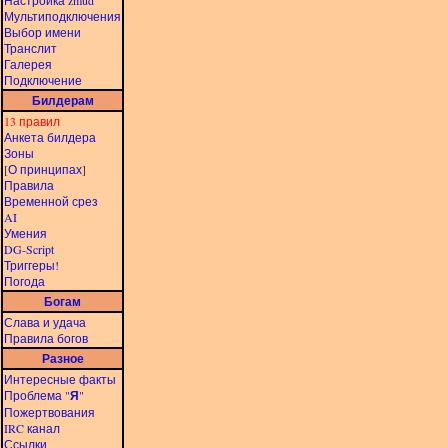
Настройка zmud
Мультиподключения
Выбор имени
Транслит
Галерея
Подключение
Билдерам
13 правил
Анкета билдера
Зоны
[
О принципах
]
Правила
Временной срез
AI
Умения
DG-Script
Триггеры!
Погода
Богам
Слава и удача
Правила богов
Разное
Интересные факты
Проблема "
Я
"
Пожертвования
IRC канал
Ссылки