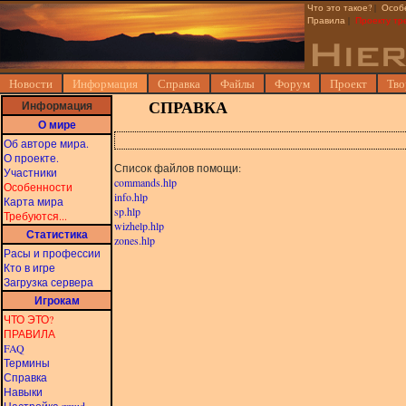
Что это такое?
|
Особ
Правила
|
Проекту тр
Новости
Информация
Справка
Файлы
Форум
Проект
Тво
Информация
СПРАВКА
О мире
Об авторе мира.
О проекте.
Список файлов помощи:
Участники
commands.hlp
Особенности
info.hlp
Карта мира
sp.hlp
Требуются...
wizhelp.hlp
Статистика
zones.hlp
Расы и профессии
Кто в игре
Загрузка сервера
Игрокам
ЧТО ЭТО?
ПРАВИЛА
FAQ
Термины
Справка
Навыки