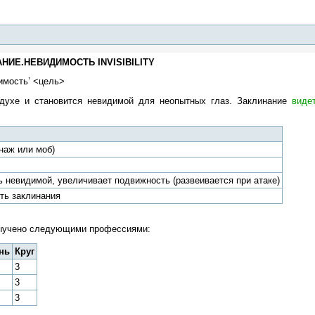
ИЕ.НЕВИДИМОСТЬ INVISIBILITY
имость’ <цель>
здухе и становится невидимой для неопытных глаз. Заклинание
виде
наж или моб)
 невидимой, увеличивает подвижность (развеивается при атаке)
ть заклинания
выучено следующими профессиями:
нь
Круг
3
3
3