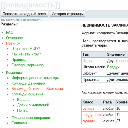
[[невидимость
]]
Вы посетили:
»
невидимость
Разделы:
НЕВИДИМОСТЬ ЗАКЛИНАН
FAQ
Формат: колдовать ‘невид
Основное
Цель растворяется в во
Новичок
развеять чары.
Что такое MUD?
Как начать игру?
Тип
Значение
Правила
Цель
Друг (персо
Словарь терминов
Школа магии
Воздух
Команды
Эффект
Делает цель
Информационные команды
Прокачка
Длительнос
Команды движения
Взаимодействие с объектами
Заклинание может быть 
Команды общения
Каналы
Класс
Раса
Урове
Доски объявлений
рунист
любая
10
Почта
воздушник
любая
11
Финансовые операции
лучник
любая
27
Социалы