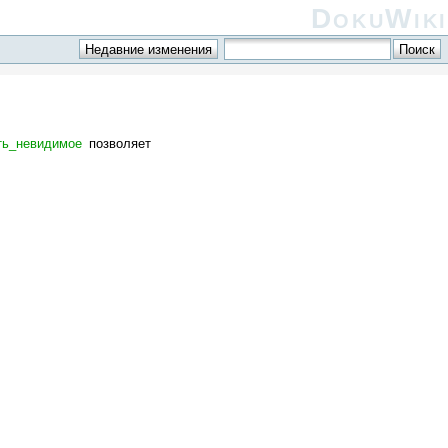
DokuWiki
ть_невидимое
позволяет